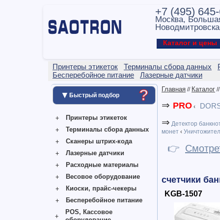
+7 (495) 645
Москва, Больша
Новодмитровска
Каталог и цен
Принтеры этикеток
Терминалы сбора данных
Бесперебойное питание
Лазерные датчики
Главная
Каталог
//
/
?
▼
Быстрый подбор
⇒
PRO
DOR
‹
Принтеры этикеток
⇒
Детектор банкно
Терминалы сбора данных
монет
‹
Уничтожител
Сканеры штрих-кода
👉
Смотре
Лазерные датчики
Расходные материалы
Весовое оборудование
счетчики бан
Киоски, прайс-чекеры
KGB-1507
Бесперебойное питание
POS, Кассовое
оборудование