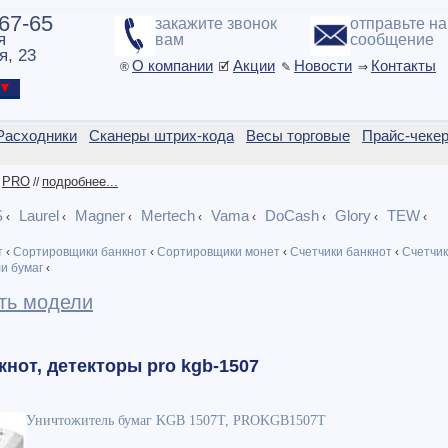
-67-65
закажите звонок
отправьте н
я
вам
сообщение
я, 23
О компании
Акции
Новости
Контакты
®
🗹
✎
⇒
ы ▼
Расходники
Сканеры штрих-кода
Весы торговые
Прайс-чеке
PRO
подробнее...
/
//
S
Laurel
Magner
Mertech
Vama
DoCash
Glory
TEW
‹
‹
‹
‹
‹
‹
‹
‹
т
‹
Сортировщики банкнот
‹
Сортировщики монет
‹
Счетчики банкнот
‹
Счетчик
и бумаг
‹
ть модели
кнот, детекторы pro kgb-1507
Уничтожитель бумаг KGB 1507T, PROKGB1507T