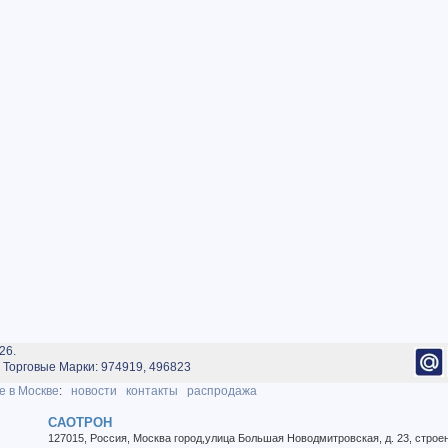
26.
Торговые Марки: 974919, 496823
е в Москве
:
новости
контакты
распродажа
САОТРОН
127015
,
Россия
,
Москва город
,
улица Большая Новодмитровская, д. 23, строе