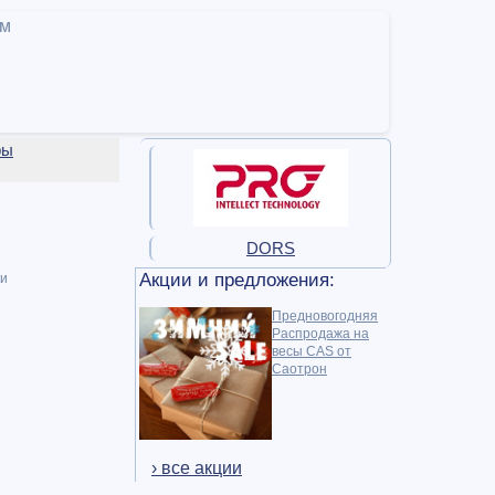
ам
ры
DORS
Акции и предложения:
и
Предновогодняя
Распродажа на
весы CAS от
Саотрон
› все акции