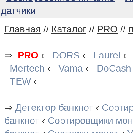
датчики
Главная
//
Каталог
//
PRO
//
п
⇒
PRO
‹
DORS
‹
Laurel
Mertech
‹
Vama
‹
DoCash
TEW
‹
⇒
Детектор банкнот
‹
Сорти
банкнот
‹
Сортировщики мон