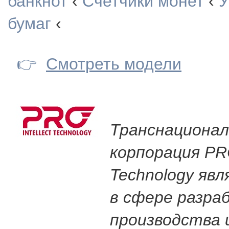
банкнот
‹
Счетчики монет
‹
У
бумаг
‹
👉
Смотреть модели
Транснационал
корпорация PRO
Technology яв
в сфере разра
производства 