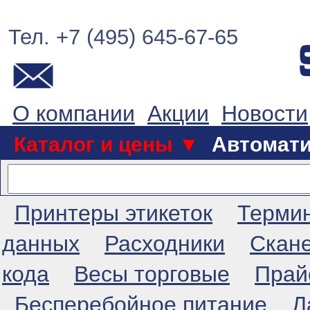
Тел. +7 (495) 645-67-65
О компании
Акции
Новости
Каталог и цены ▼
Автомат
Принтеры этикеток
Терми
данных
Расходники
Скан
кода
Весы торговые
Прай
Бесперебойное питание
Л