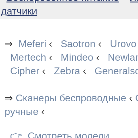
датчики
⇒
Meferi
‹
Saotron
‹
Urovo
Mertech
‹
Mindeo
‹
Newla
Cipher
‹
Zebra
‹
Generals
⇒
Сканеры беспроводные
‹
ручные
‹
👉
Смотреть модели