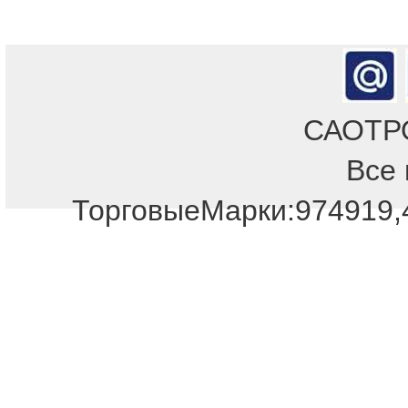
САОТРОН
Все 
ТорговыеМарки:974919,