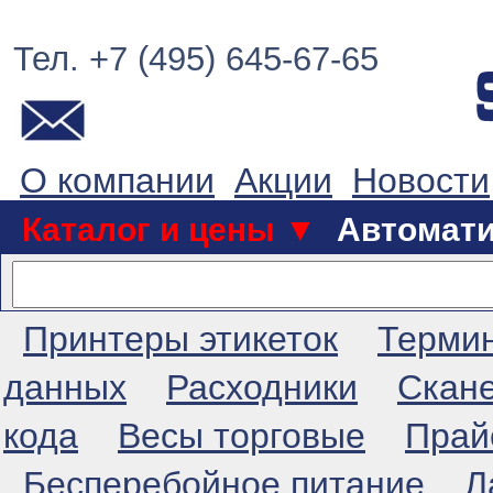
Тел. +7 (495) 645-67-65
О компании
Акции
Новости
Каталог и цены ▼
Автомат
Принтеры этикеток
Терми
данных
Расходники
Скан
кода
Весы торговые
Прай
Бесперебойное питание
Л