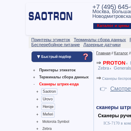
+7 (495) 645
Москва, Больша
Новодмитровска
Каталог и цен
Принтеры этикеток
Терминалы сбора данных
Бесперебойное питание
Лазерные датчики
Главная
Каталог
?
//
/
▼
Быстрый подбор
⇒
PROTON
‹
Zebra
General
‹
Принтеры этикеток
⇒
Терминалы сбора данных
Сканеры беспро
Сканеры штрих-кода
👉
Смотре
Saotron
Urovo
Heroje
сканеры штри
Meferi
Сканеры ручн
Motorola Symbol
ICS-7170 в ком
Zebra