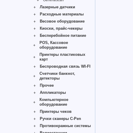
Generalscan
Лазерные датчики
Расходные материалы
Весовое оборудование
Киоски, прайс-чекеры
Бесперебойное питание
POS, Кассовое
оборудование
Принтеры пластиковых
карт
Беспроводная связь WI-FI
Счетчики банкнот,
детекторы
Прочее
Аппликаторы
Компьютерное
оборудование
Принтеры чеков
Ручки сканеры C-Pen
Противокражные системы
Радиостанции