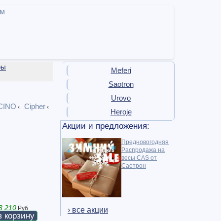
ам
ры
Meferi
Saotron
Urovo
CINO
Cipher
‹
‹
Heroje
Акции и предложения:
Предновогодняя
Распродажа на
весы CAS от
Саотрон
3 210
Руб
› все акции
в корзину