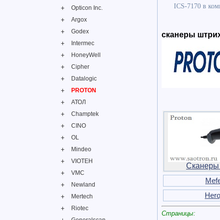
ICS-7170 в ком
Opticon Inc.
Argox
Godex
сканеры штрих-
Intermec
HoneyWell
Cipher
Datalogic
PROTON
АТОЛ
Champtek
CINO
OL
Mindeo
VIOTEH
Сканеры
VMC
Mefe
Newland
Hero
Mertech
Riotec
Страницы: