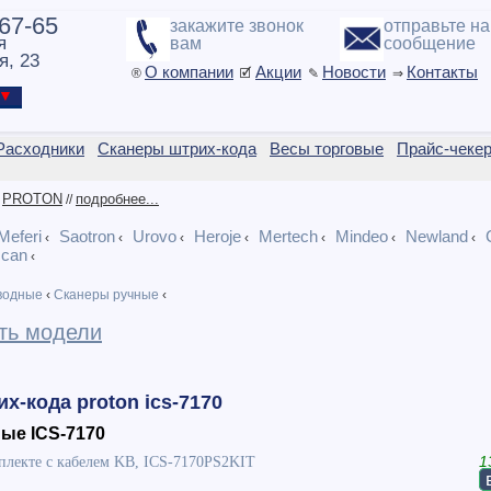
-67-65
закажите звонок
отправьте н
я
вам
сообщение
я, 23
О компании
Акции
Новости
Контакты
®
🗹
✎
⇒
ы ▼
Расходники
Сканеры штрих-кода
Весы торговые
Прайс-чеке
PROTON
подробнее...
/
//
Meferi
Saotron
Urovo
Heroje
Mertech
Mindeo
Newland
‹
‹
‹
‹
‹
‹
‹
scan
‹
водные
‹
Сканеры ручные
‹
ть модели
х-кода proton ics-7170
ые ICS-7170
плекте с кабелем KB, ICS-7170PS2KIT
1