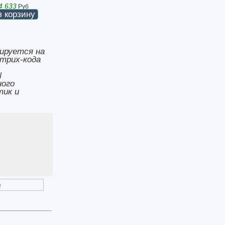
4 633
Руб
в корзину
ируется на
трих-кода
N
ного
тик и
o