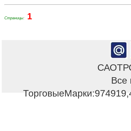
1
Страницы:
САОТРОН
Все 
Отдел продаж!
ТорговыеМарки:974919,