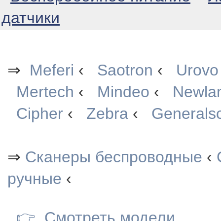
датчики
⇒
Meferi
‹
Saotron
‹
Urovo
Mertech
‹
Mindeo
‹
Newla
Cipher
‹
Zebra
‹
Generals
⇒
Сканеры беспроводные
‹
ручные
‹
👉
Смотреть модели