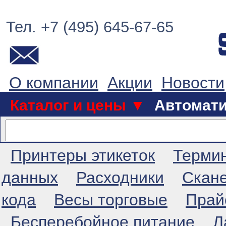
Тел. +7 (495) 645-67-65
О компании
Акции
Новости
Каталог и цены ▼
Автомат
Принтеры этикеток
Терми
данных
Расходники
Скан
кода
Весы торговые
Прай
Бесперебойное питание
Л