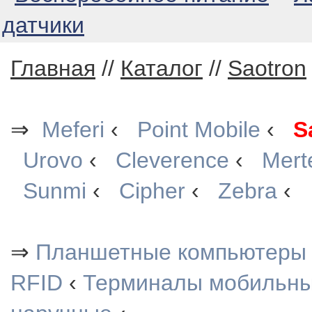
датчики
Главная
//
Каталог
//
Saotron
⇒
Meferi
‹
Point Mobile
‹
S
Urovo
‹
Cleverence
‹
Mert
Sunmi
‹
Cipher
‹
Zebra
‹
⇒
Планшетные компьютеры
RFID
‹
Терминалы мобильн