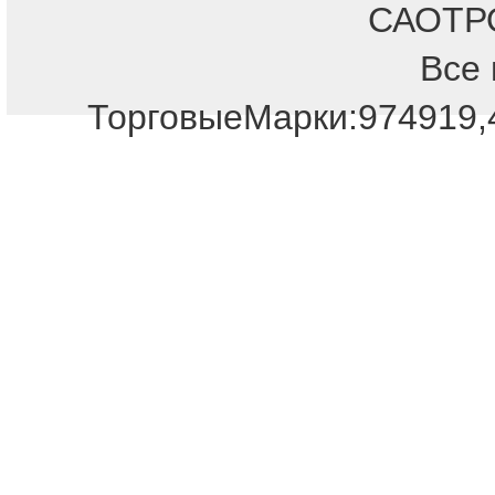
САОТРОН
Все 
Отдел продаж!
ТорговыеМарки:974919,