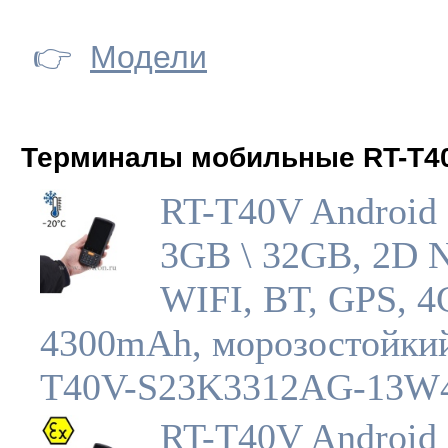
👉
Модели
Терминалы мобильные RT-T4
RT-T40V Android 
3GB \ 32GB, 2D 
WIFI, BT, GPS, 4
4300mAh, морозостойкий
T40V-S23K3312AG-13
RT-T40V Android 