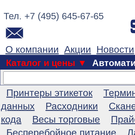
Тел. +7 (495) 645-67-65
О компании
Акции
Новости
Каталог и цены ▼
Автомат
Принтеры этикеток
Терми
данных
Расходники
Скан
кода
Весы торговые
Прай
Бесперебойное питание
Л