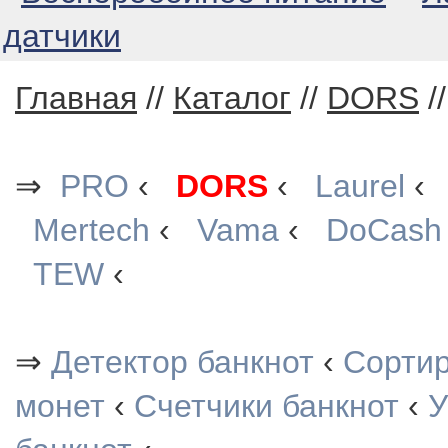
датчики
Главная
//
Каталог
//
DORS
/
⇒
PRO
‹
DORS
‹
Laurel
Mertech
‹
Vama
‹
DoCash
TEW
‹
⇒
Детектор банкнот
‹
Сорти
монет
‹
Счетчики банкнот
‹
У