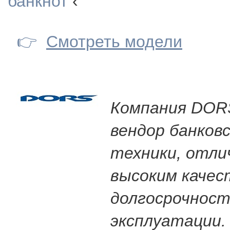
банкнот
‹
👉
Смотреть модели
Компания DORS
вендор банковс
техники, отл
высоким качес
долгосрочнос
эксплуатации.