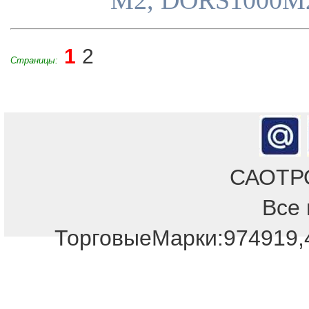
1
2
Страницы:
САОТРОН
Все 
Отдел продаж!
ТорговыеМарки:974919,