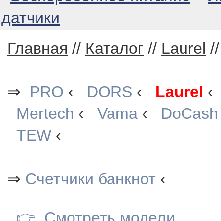
датчики
Главная
//
Каталог
//
Laurel
/
⇒
PRO
‹
DORS
‹
Laurel
Mertech
‹
Vama
‹
DoCash
TEW
‹
⇒
Счетчики банкнот
‹
👉
Смотреть модели