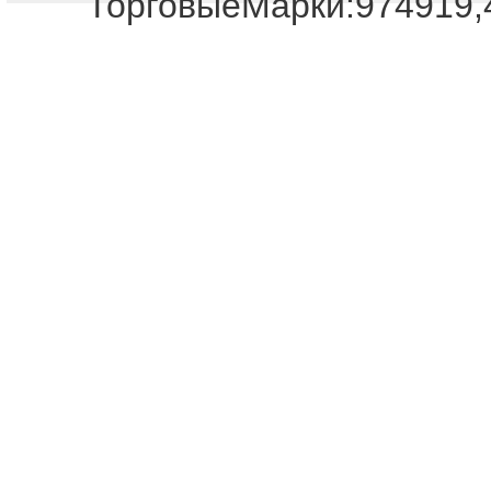
ТорговыеМарки:974919,