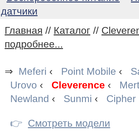
датчики
Главная
//
Каталог
//
Clevere
подробнее...
⇒
Meferi
‹
Point Mobile
‹
S
Urovo
‹
Cleverence
‹
Mer
Newland
‹
Sunmi
‹
Cipher
👉
Смотреть модели