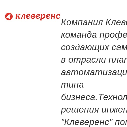
Компания Клев
команда профе
создающих са
в отрасли пл
автоматизаци
типа
бизнеса.Техно
решения инже
"Клеверенс" п