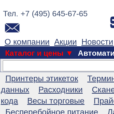
Тел. +7 (495) 645-67-65
О компании
Акции
Новости
Каталог и цены ▼
Автомат
Принтеры этикеток
Терми
данных
Расходники
Скан
кода
Весы торговые
Прай
Бесперебойное питание
Л