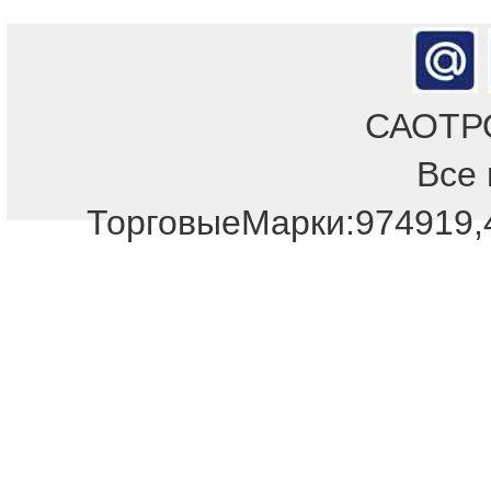
САОТРОН
Все 
ТорговыеМарки:974919,