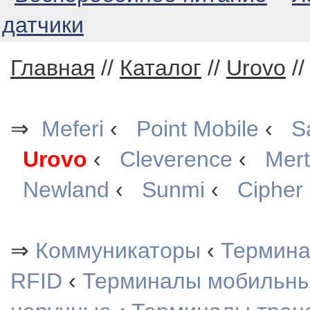
датчики
Главная
//
Каталог
//
Urovo
/
⇒
Meferi
‹
Point Mobile
‹
S
Urovo
‹
Cleverence
‹
Mer
Newland
‹
Sunmi
‹
Cipher
⇒
Коммуникаторы
‹
Термин
RFID
‹
Терминалы мобильн