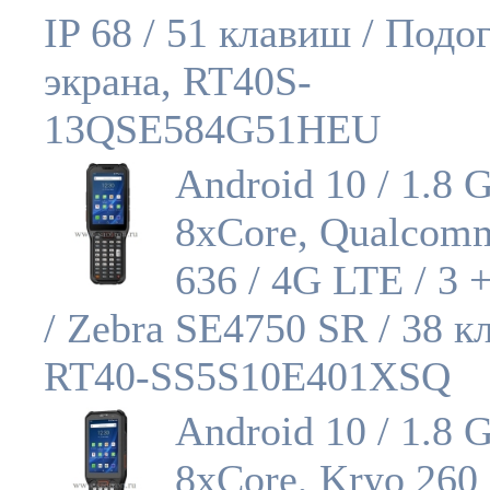
IP 68 / 51 клавиш / Подо
экрана, RT40S-
13QSE584G51HEU
Android 10 / 1.8 
8xCore, Qualcom
636 / 4G LTE / 3 
/ Zebra SE4750 SR / 38 кл
RT40-SS5S10E401XSQ
Android 10 / 1.8 
8xCore, Kryo 260