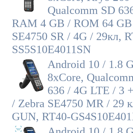
Qualcomm SD 636
RAM 4 GB / ROM 64 GB 
SE4750 SR / 4G / 29кл, R
SS5S10E4011SN
Android 10 / 1.8 
8xCore, Qualcom
636 / 4G LTE / 3 
/ Zebra SE4750 MR / 29 к
GUN, RT40-GS4S10E40
Android 10 / 1.8 