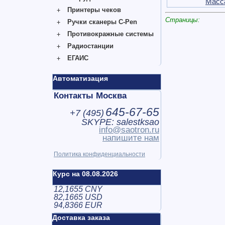
Масс
Принтеры чеков
Страницы:
Ручки сканеры C-Pen
Противокражные системы
Радиостанции
ЕГАИС
Автоматизация
Контакты Москва
645-67-65
+7 (
495
)
SKYPE: salestksao
info@saotron.ru
напишите нам
Политика конфиденциальности
Курс на 08.08.2026
12,1655 CNY
82,1665 USD
94,8366 EUR
Доставка заказа