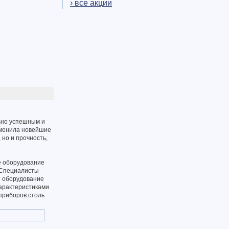
› все акции
ьно успешным и
именила новейшие
 но и прочность,
е оборудование
 Специалисты
е оборудование
арактеристиками
 приборов столь