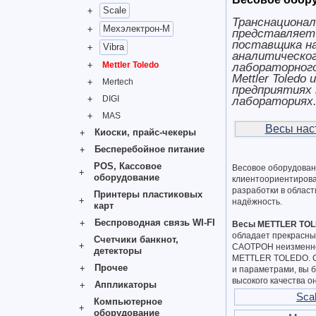
Scale
Транснациональ
Мехэлектрон-М
представляет 
поставщика на
Vibra
аналитическог
Mettler Toledo
лабораторного
Mettler Toledo
Mertech
предприятиях 
DIGI
лабораториях
MAS
Весы нас
Киоски, прайс-чекеры
Бесперебойное питание
POS, Кассовое
Весовое оборудован
оборудование
клиентоориентирова
разработки в област
Принтеры пластиковых
надёжность.
карт
Беспроводная связь WI-FI
Весы METTLER TO
обладает прекрасны
Счетчики банкнот,
САОТРОН неизменно 
детекторы
METTLER TOLEDO. Оз
Прочее
и параметрами, вы б
высокого качества о
Аппликаторы
Sca
Компьютерное
оборудование