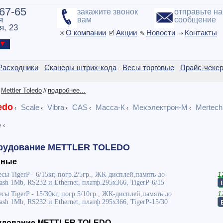
-67-65
закажите звонок
отправьте н
я
вам
сообщение
я, 23
О компании
Акции
Новости
Контакты
®
🗹
✎
⇒
ы ▼
Расходники
Сканеры штрих-кода
Весы торговые
Прайс-чеке
Mettler Toledo
подробнее...
/
//
edo
Scale
Vibra
CAS
Масса-К
Мехэлектрон-М
Mertech
‹
‹
‹
‹
‹
‹
е
‹
орудование METTLER TOLEDO
ьные
сы TigerP - 6/15кг, погр.2/5гр., ЖК-дисплей,память до
1
ash 1Mb, RS232 и Ethernet, платф.295х366, TigerP-6/15
сы TigerP - 15/30кг, погр.5/10гр., ЖК-дисплей,память до
1
ash 1Mb, RS232 и Ethernet, платф.295х366, TigerP-15/30
удование METTLER TOLEDO