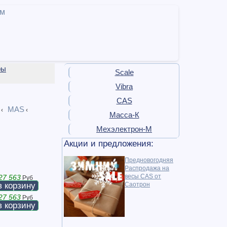
ам
ры
Scale
Vibra
CAS
MAS
‹
‹
Масса-К
Мехэлектрон-М
Акции и предложения:
Предновогодняя
Распродажа на
весы CAS от
27 563
Руб
Саотрон
в корзину
27 563
Руб
в корзину