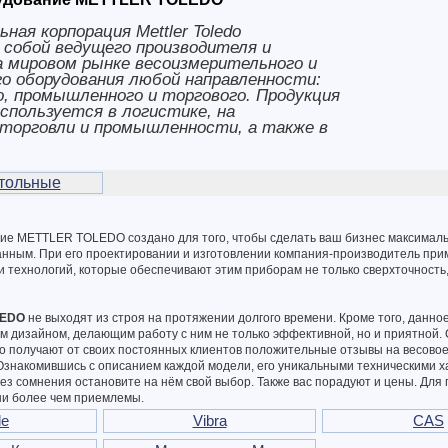
ная корпорация Mettler Toledo
собой ведущего производителя и
 мировом рынке весоизмерительного и
о оборудования любой направленности:
, промышленного и торгового. Продукция
 используется в логистике, на
торговли и промышленности, а также в
.
тольные
ие METTLER TOLEDO создано для того, чтобы сделать ваш бизнес максимал
нным. При его проектировании и изготовлении компания-производитель пр
и технологий, которые обеспечивают этим приборам не только сверхточность,
LEDO
не выходят из строя на протяжении долгого времени. Кроме того, данно
м дизайном, делающим работу с ним не только эффективной, но и приятной.
получают от своих постоянных клиентов положительные отзывы на весово
накомившись с описанием каждой модели, его уникальными техническими х
ез сомнения остановите на нём свой выбор. Также вас порадуют и цены. Для
ни более чем приемлемы.
le
Vibra
CAS