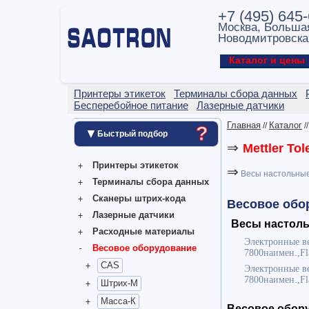
+7 (495) 645
Москва, Больша
Новодмитровска
Каталог и цен
Принтеры этикеток
Терминалы сбора данных
Бесперебойное питание
Лазерные датчики
Главная
Каталог
//
/
?
▼
Быстрый подбор
⇒
Mettler Tol
Принтеры этикеток
⇒
Весы настольны
Терминалы сбора данных
Сканеры штрих-кода
Весовое об
Лазерные датчики
Весы настол
Расходные материалы
Электронные ве
Весовое оборудование
7800наимен.,Fl
CAS
Электронные ве
7800наимен.,Fl
Штрих-М
Масса-К
Весовое обор