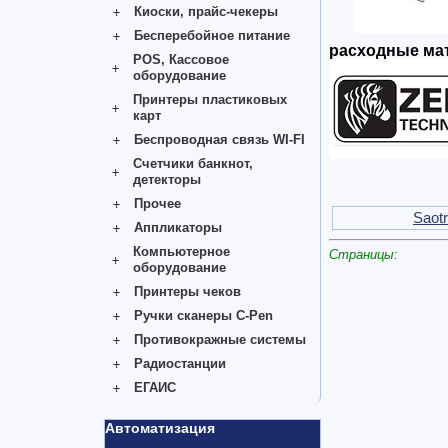
Киоски, прайс-чекеры
Бесперебойное питание
расходные мат
POS, Кассовое
оборудование
Принтеры пластиковых
карт
Беспроводная связь WI-FI
Счетчики банкнот,
детекторы
Прочее
Saot
Аппликаторы
Компьютерное
Страницы:
оборудование
Принтеры чеков
Ручки сканеры C-Pen
Противокражные системы
Радиостанции
ЕГАИС
Автоматизация