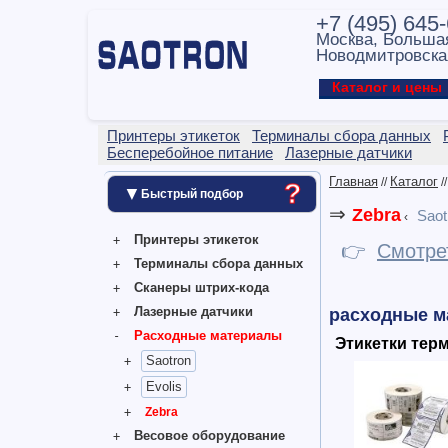
+7 (495) 645
Москва, Больша
Новодмитровска
Каталог и цен
Принтеры этикеток
Терминалы сбора данных
Бесперебойное питание
Лазерные датчики
Главная
Каталог
//
/
?
▼
Быстрый подбор
⇒
Zebra
Saot
‹
Принтеры этикеток
👉
Смотре
Терминалы сбора данных
Сканеры штрих-кода
Лазерные датчики
расходные м
Расходные материалы
Этикетки тер
Saotron
Evolis
Zebra
Весовое оборудование