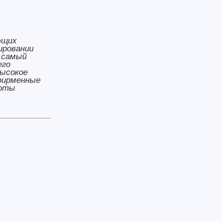
ющих
ировании
т самый
его
ысокое
фирменные
боты