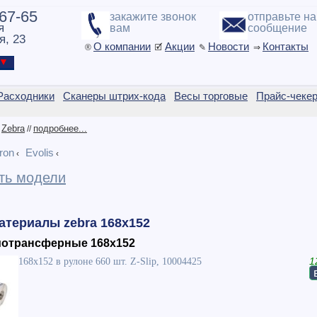
-67-65
закажите звонок
отправьте н
я
вам
сообщение
я, 23
О компании
Акции
Новости
Контакты
®
🗹
✎
⇒
ы ▼
Расходники
Сканеры штрих-кода
Весы торговые
Прайс-чеке
Zebra
подробнее...
/
//
ron
Evolis
‹
‹
ть модели
атериалы zebra 168x152
мотрансферные 168x152
168x152 в рулоне 660 шт. Z-Slip, 10004425
1