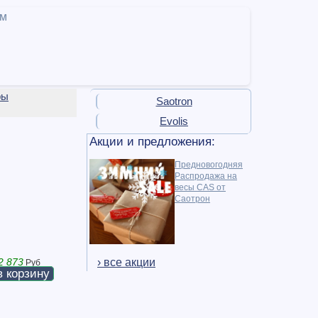
ам
ры
Saotron
Evolis
Акции и предложения:
Предновогодняя
Распродажа на
весы CAS от
Саотрон
› все акции
2 873
Руб
в корзину