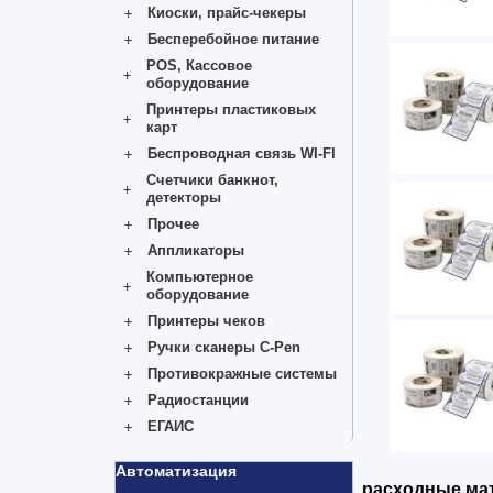
Киоски, прайс-чекеры
Бесперебойное питание
POS, Кассовое
оборудование
Принтеры пластиковых
карт
Беспроводная связь WI-FI
Счетчики банкнот,
детекторы
Прочее
Аппликаторы
Компьютерное
оборудование
Принтеры чеков
Ручки сканеры C-Pen
Противокражные системы
Радиостанции
ЕГАИС
Автоматизация
расходные мат