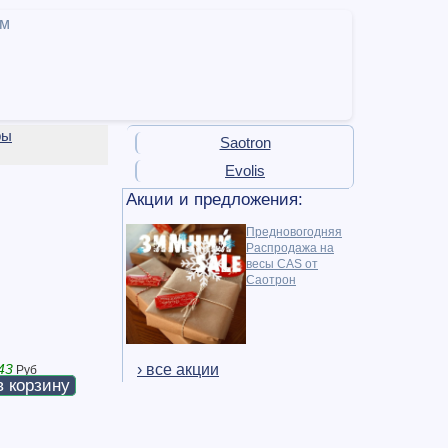
ам
ры
Saotron
Evolis
Акции и предложения:
Предновогодняя
Распродажа на
весы CAS от
Саотрон
› все акции
43
Руб
в корзину