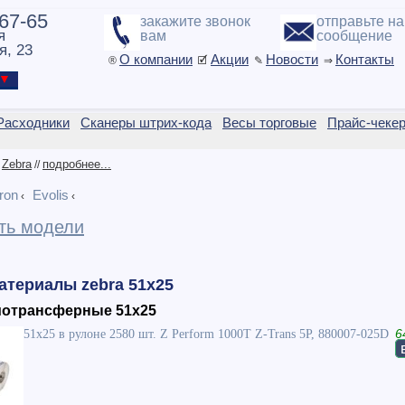
-67-65
закажите звонок
отправьте н
я
вам
сообщение
я, 23
О компании
Акции
Новости
Контакты
®
🗹
✎
⇒
ы ▼
Расходники
Сканеры штрих-кода
Весы торговые
Прайс-чеке
Zebra
подробнее...
/
//
ron
Evolis
‹
‹
ть модели
атериалы zebra 51x25
мотрансферные 51x25
51x25 в рулоне 2580 шт. Z Perform 1000T Z-Trans 5P, 880007-025D
6