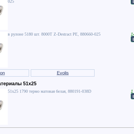
025
в рулоне 5180 шт. 8000T Z-Destract PE, 880660-025
1
ron
Evolis
териалы 51x25
51x25 1790 термо матовая белая, 880191-038D
1