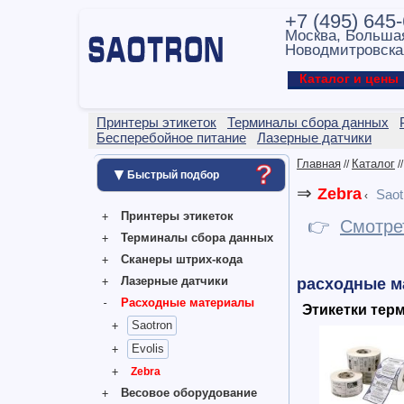
+7 (495) 645
Москва, Больша
Новодмитровска
Каталог и цен
Принтеры этикеток
Терминалы сбора данных
Бесперебойное питание
Лазерные датчики
Главная
Каталог
//
/
?
▼
Быстрый подбор
⇒
Zebra
Saot
‹
Принтеры этикеток
👉
Смотре
Терминалы сбора данных
Сканеры штрих-кода
Лазерные датчики
расходные м
Расходные материалы
Этикетки тер
Saotron
Evolis
Zebra
Весовое оборудование