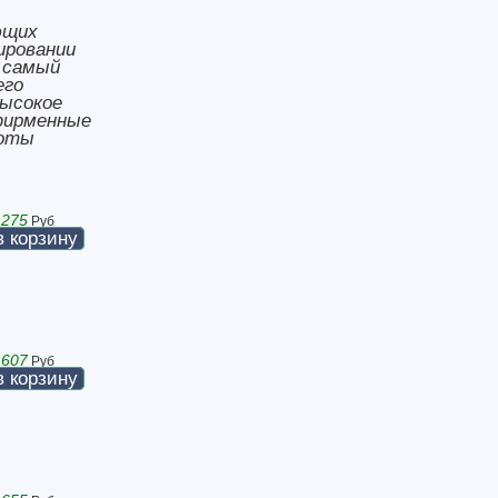
ющих
ировании
т самый
его
ысокое
фирменные
боты
 275
Руб
в корзину
 607
Руб
в корзину