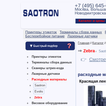
+7 (495) 645
Москва, Больша
Новодмитровска
Каталог и цен
Принтеры этикеток
Терминалы сбора данных
Бесперебойное питание
Лазерные датчики
Главная
Каталог
//
/
?
▼
Быстрый подбор
⇒
Zebra
Saot
‹
Принтеры этикеток
👉
Смотре
Терминалы сбора данных
Сканеры штрих-кода
Лазерные датчики
расходные ма
Расходные материалы
Красящая лент
Saotron
Evolis
Zebra
Весовое оборудование