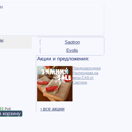
ам
ры
Saotron
Evolis
Акции и предложения:
Предновогодняя
Распродажа на
весы CAS от
Саотрон
› все акции
81
Руб
в корзину