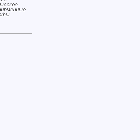
ысокое
фирменные
боты