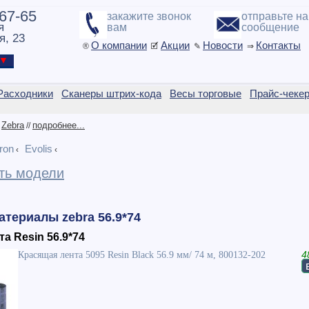
-67-65
закажите звонок
отправьте н
я
вам
сообщение
я, 23
О компании
Акции
Новости
Контакты
®
🗹
✎
⇒
ы ▼
Расходники
Сканеры штрих-кода
Весы торговые
Прайс-чеке
Zebra
подробнее...
/
//
ron
Evolis
‹
‹
ть модели
териалы zebra 56.9*74
а Resin 56.9*74
Красящая лента 5095 Resin Black 56.9 мм/ 74 м, 800132-202
4