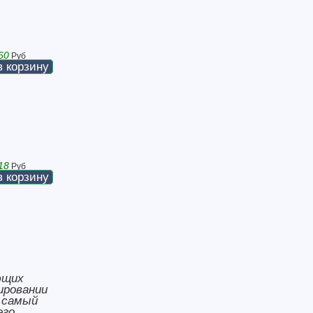
60
Руб
в корзину
18
Руб
в корзину
ющих
ировании
т самый
его