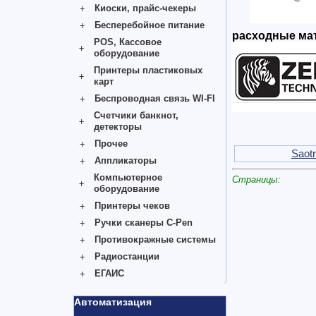
Киоски, прайс-чекеры
Бесперебойное питание
расходные мат
POS, Кассовое
оборудование
Принтеры пластиковых
карт
Беспроводная связь WI-FI
Счетчики банкнот,
детекторы
Прочее
Saot
Аппликаторы
Компьютерное
Страницы:
оборудование
Принтеры чеков
Ручки сканеры C-Pen
Противокражные системы
Радиостанции
ЕГАИС
Автоматизация