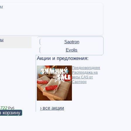
ам
ры
Saotron
Evolis
Акции и предложения:
Предновогодняя
Распродажа на
весы CAS от
Саотрон
› все акции
 722
Руб
в корзину