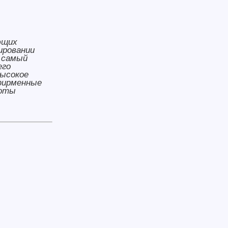
ющих
ировании
т самый
его
ысокое
фирменные
боты