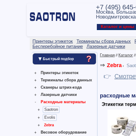
+7 (495) 645
Москва, Больша
Новодмитровска
Каталог и цен
Принтеры этикеток
Терминалы сбора данных
Бесперебойное питание
Лазерные датчики
Главная
Каталог
//
/
?
▼
Быстрый подбор
⇒
Zebra
Saot
‹
Принтеры этикеток
👉
Смотре
Терминалы сбора данных
Сканеры штрих-кода
Лазерные датчики
расходные м
Расходные материалы
Этикетки тер
Saotron
Evolis
Zebra
Весовое оборудование