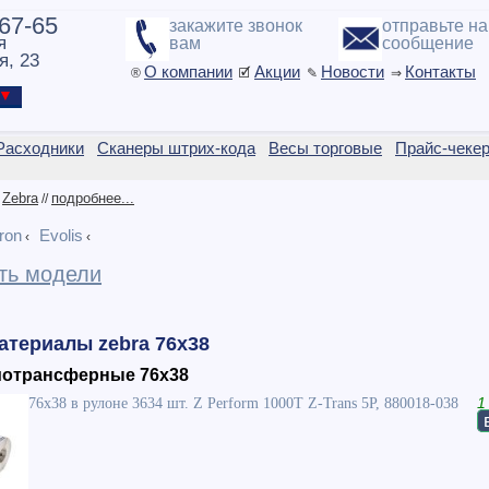
-67-65
закажите звонок
отправьте н
я
вам
сообщение
я, 23
О компании
Акции
Новости
Контакты
®
🗹
✎
⇒
ы ▼
Расходники
Сканеры штрих-кода
Весы торговые
Прайс-чеке
Zebra
подробнее...
/
//
ron
Evolis
‹
‹
ть модели
атериалы zebra 76x38
мотрансферные 76x38
76x38 в рулоне 3634 шт. Z Perform 1000T Z-Trans 5P, 880018-038
1