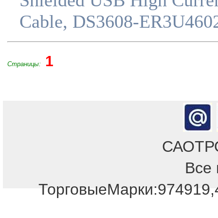
Shielded USB High Curre
Cable, DS3608-ER3U46
1
Страницы:
САОТРОН
Все 
Отдел продаж!
ТорговыеМарки:974919,