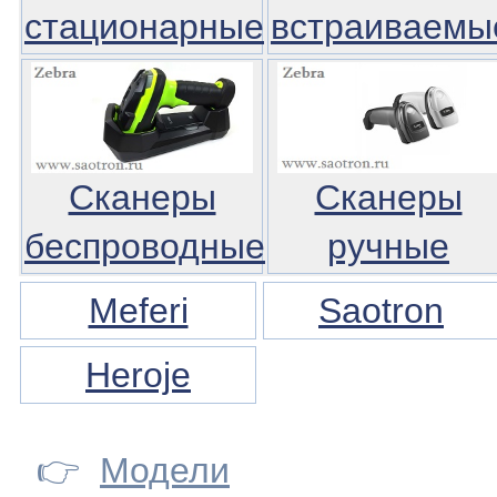
стационарные
встраиваемы
Сканеры
Сканеры
беспроводные
ручные
Meferi
Saotron
Heroje
👉
Модели