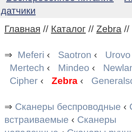
датчики
Главная
//
Каталог
//
Zebra
//
⇒
Meferi
‹
Saotron
‹
Urovo
Mertech
‹
Mindeo
‹
Newla
Cipher
‹
Zebra
‹
Generals
⇒
Сканеры беспроводные
‹
встраиваемые
‹
Сканеры