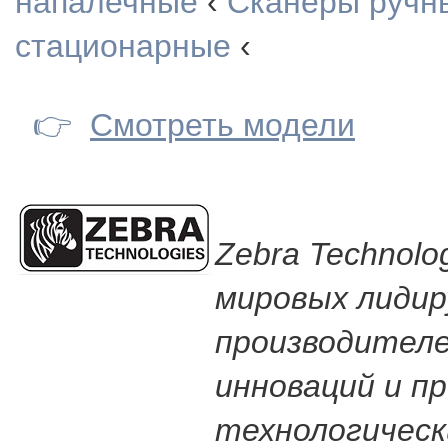
напалечные
‹
Сканеры ручн
стационарные
‹
👉
Смотреть модели
Zebra Technolog
мировых лиди
производителе
инноваций и п
технологическ