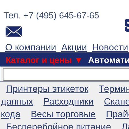
Тел. +7 (495) 645-67-65
О компании
Акции
Новости
Каталог и цены ▼
Автомат
Принтеры этикеток
Терми
данных
Расходники
Скан
кода
Весы торговые
Прай
Бесперебойное питание
Л