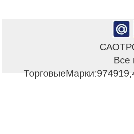
САОТРОН
Все 
ТорговыеМарки:974919,