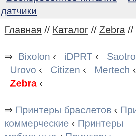
датчики
Главная
//
Каталог
//
Zebra
//
⇒
Bixolon
‹
iDPRT
‹
Saotr
Urovo
‹
Citizen
‹
Mertech
Zebra
‹
⇒
Принтеры браслетов
‹
При
коммерческие
‹
Принтеры