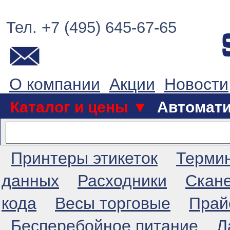
Тел. +7 (495) 645-67-65
О компании
Акции
Новости
Каталог и цены ▼
Автомат
Принтеры этикеток
Терми
данных
Расходники
Скан
кода
Весы торговые
Прай
Бесперебойное питание
Л