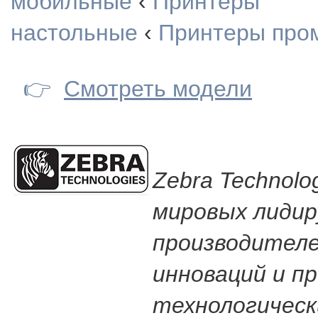
мобильные
‹
Принтеры
настольные
‹
Принтеры про
👉
Смотреть модели
Zebra Technolog
мировых лиди
производителе
инноваций и п
технологическ