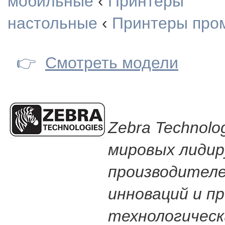
мобильные
‹
Принтеры
настольные
‹
Принтеры про
👉
Смотреть модели
Zebra Technolog
мировых лиди
производителе
инноваций и п
технологическ