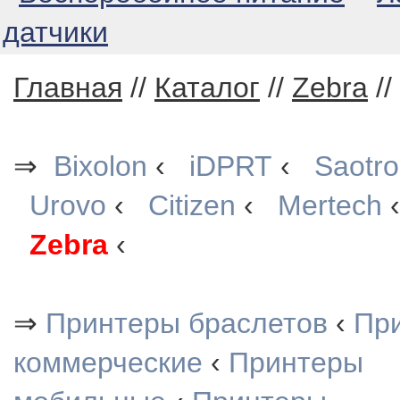
датчики
Главная
//
Каталог
//
Zebra
//
⇒
Bixolon
‹
iDPRT
‹
Saotr
Urovo
‹
Citizen
‹
Mertech
Zebra
‹
⇒
Принтеры браслетов
‹
При
коммерческие
‹
Принтеры