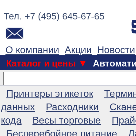
Тел. +7 (495) 645-67-65
О компании
Акции
Новости
Каталог и цены ▼
Автомат
Принтеры этикеток
Терми
данных
Расходники
Скан
кода
Весы торговые
Прай
Бесперебойное питание
Л