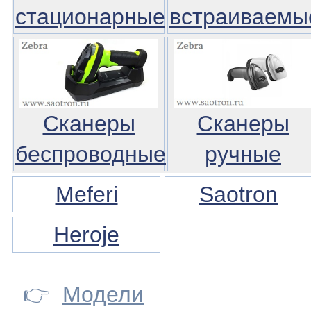
стационарные
встраиваемы
Сканеры
Сканеры
беспроводные
ручные
Meferi
Saotron
Heroje
👉
Модели