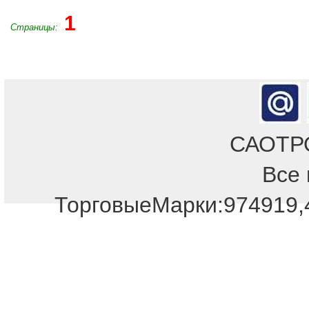
1
Страницы:
САОТРОН
Все 
Отдел продаж!
ТорговыеМарки:974919,