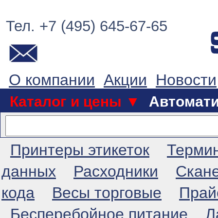
Тел. +7 (495) 645-67-65
О компании
Акции
Новости
Каталог и цены ▼
Автомат
Принтеры этикеток
Терми
данных
Расходники
Скан
кода
Весы торговые
Прай
Бесперебойное питание
Л