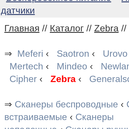
датчики
Главная
//
Каталог
//
Zebra
//
⇒
Meferi
‹
Saotron
‹
Urovo
Mertech
‹
Mindeo
‹
Newla
Cipher
‹
Zebra
‹
Generals
⇒
Сканеры беспроводные
‹
встраиваемые
‹
Сканеры