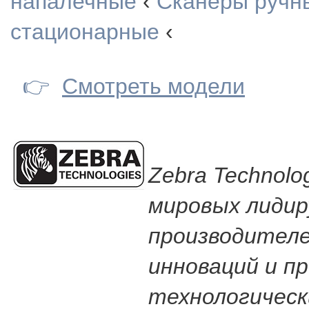
напалечные
‹
Сканеры ручн
стационарные
‹
👉
Смотреть модели
Zebra Technolog
мировых лиди
производителе
инноваций и п
технологическ