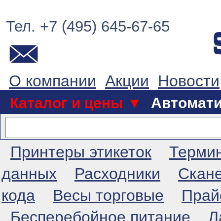
Тел. +7 (495) 645-67-65
О компании
Акции
Новости
Каталог и цены ▼
Автомат
Принтеры этикеток
Терми
данных
Расходники
Скан
кода
Весы торговые
Прай
Бесперебойное питание
Л