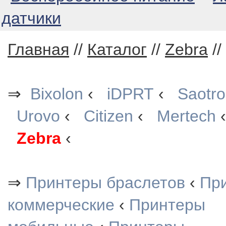
датчики
Главная
//
Каталог
//
Zebra
//
⇒
Bixolon
‹
iDPRT
‹
Saotr
Urovo
‹
Citizen
‹
Mertech
Zebra
‹
⇒
Принтеры браслетов
‹
При
коммерческие
‹
Принтеры