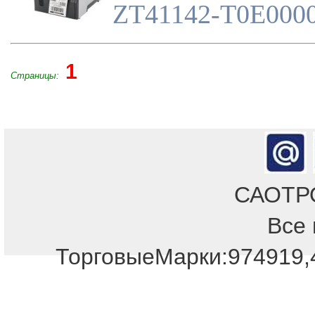
ZT41142-T0E000
1
Страницы:
САОТРОН
Все 
ТорговыеМарки:974919,