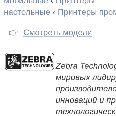
мобильные
‹
Принтеры
настольные
‹
Принтеры про
👉
Смотреть модели
Zebra Technolog
мировых лиди
производителе
инноваций и п
технологическ